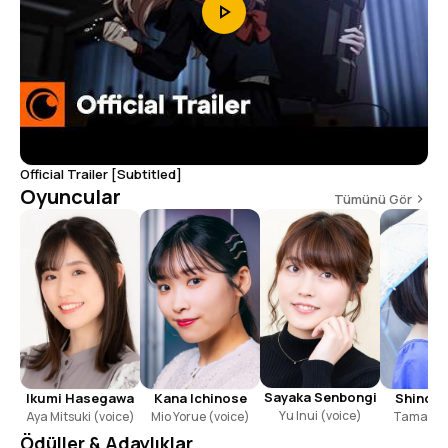
Official Trailer [Subtitled]
Oyuncular
Tümünü Gör
Sayaka Senbongi
Ikumi Hasegawa
Kana Ichinose
Shino S
Yu Inui (voice)
Aya Mitsuki (voice)
Mio Yorue (voice)
Tamaki I
(voi
Ödüller & Adaylıklar