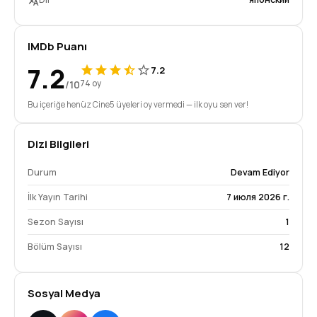
IMDb Puanı
7.2
7.2
/10
74 oy
Bu içeriğe henüz Cine5 üyeleri oy vermedi — ilk oyu sen ver!
Dizi Bilgileri
Durum
Devam Ediyor
İlk Yayın Tarihi
7 июля 2026 г.
Sezon Sayısı
1
Bölüm Sayısı
12
Sosyal Medya