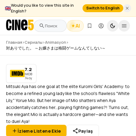
Would you like to view this site in
🇬🇧
Switch to English
English?
AI
対ありでした。 ～お嬢さまは
格闘ゲームなんてしない～
Главная
›
Сериалы
›
Animasyon
›
7.2
2026
–
Devam Ediyor
1 Sezon
12 Bölüm
74
oy
対ありでした。 ～お嬢さまは格闘ゲームなんてしない～
IMDB
Animasyon
,
Dram
,
Komedi
7.2
IMDB
Fragmanı İzle
74 oy
Mitsuki Aya has one goal at the elite Kuromi Girls' Academy: to
become a refined young lady like the school's flawless "White
Lily," Yorue Mio. But her image of Mio shatters when Aya
accidentally catches her...playing fighting games?! Turns out,
the elegant Mio is actually a hardcore gamer—and she wants
to duel Aya!
İzleme Listene Ekle
Paylaş