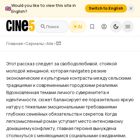
Would you like to view this site in
🇬🇧
Switch to English
English?
AI
සිරී
Главная
›
Сериалы
›
Aile
›
සිරී
2026
–
Devam Ediyor
1 Sezon
20 Bölüm
Aile
,
Dram
,
Pembe Dizi
Этот рассказ следует за свободолюбивой, стойкой
молодой женщиной, которая navigates резкие
экономические и культурные контрасты между сельскими
традициями и современными городскими реалиями.
Вдохновленная темами личного суверенитета и
идентичности, сюжет балансирует ее поразительно яркую
натуру с тяжелыми эмоциональными требованиями
глубоких семейных обязательств и секретов. Когда
легкомысленный роман уступает место интенсивному
домашнему конфликту, главная героиня вынуждена
столкнуться с меняющимися социальными ожиданиями,