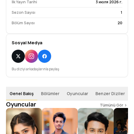
İlk Yayın Tarihi
3 июля 2026 г.
Sezon Sayısı
1
Bölüm Sayısı
20
Sosyal Medya
Bu diziyi arkadaşlarınla paylaş
Genel Bakış
Bölümler
Oyuncular
Benzer Diziler
Oyuncular
Tümünü Gör