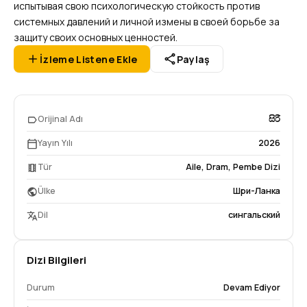
испытывая свою психологическую стойкость против
системных давлений и личной измены в своей борьбе за
защиту своих основных ценностей.
İzleme Listene Ekle
Paylaş
Orijinal Adı
සිරී
Yayın Yılı
2026
Tür
Aile
,
Dram
,
Pembe Dizi
Ülke
Шри-Ланка
Dil
сингальский
Dizi Bilgileri
Durum
Devam Ediyor