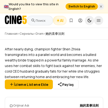
Would you like to view this site in
🇬🇧
Switch to English
English?
AI
她的直拳法则
Главная
›
Сериалы
›
Dram
›
她的直拳法则
2026
–
Devam Ediyor
1 Sezon
24 Bölüm
Dram
After nearly dying, champion fighter Shen Zhixia
transmigrates into a parallel world and becomes a bullied
wealthy bride trapped in a powerful family marriage. As she
uses her combat skills to fight back against her enemies, her
cold CEO husband gradually falls for her while she struggles
between returning home and embracing her new life.
İzleme Listene Ekle
Paylaş
Orijinal Adı
她的直拳法则