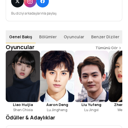
Bu diziyi arkadaşlarınla paylaş
Genel Bakış
Bölümler
Oyuncular
Benzer Diziler
Oyuncular
Tümünü Gör
Liao Huijia
Aaron Deng
Zheng 
Liu Yufeng
Shen Chixia
Lu Jingheng
Wen S
Lu Jingxi
Ödüller & Adaylıklar