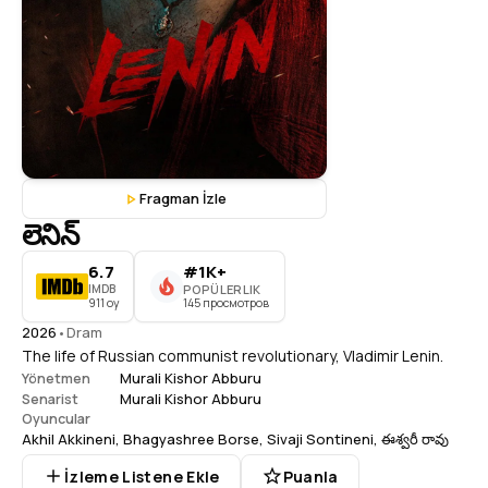
Fragman İzle
లెనిన్
6.7
#1K+
IMDB
POPÜLERLIK
911 oy
145 просмотров
2026
•
Dram
The life of Russian communist revolutionary, Vladimir Lenin.
Murali Kishor Abburu
Yönetmen
Murali Kishor Abburu
Senarist
Oyuncular
Akhil Akkineni
,
Bhagyashree Borse
,
Sivaji Sontineni
,
ఈశ్వరీ రావు
İzleme Listene Ekle
Puanla