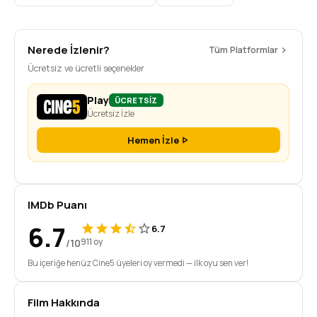
Nerede İzlenir?
Tüm Platformlar
Ücretsiz ve ücretli seçenekler
Play
ÜCRETSİZ
Ücretsiz İzle
Hemen İzle
IMDb Puanı
6.7
6.7
/10
911 oy
Bu içeriğe henüz Cine5 üyeleri oy vermedi — ilk oyu sen ver!
Film Hakkında