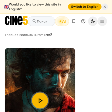
Would you like to view this site in
🇬🇧
Switch to English
English?
AI
Главная
›
Фильмы
›
Dram
›
లెనిన్