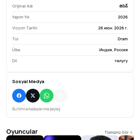
Orijinal Adı
లెనిన్
Yapım Yılı
2026
Vizyon Tarihi
26 июн. 2026 г.
Tür
Dram
Ülke
Индия, Россия
Dil
телугу
Sosyal Medya
Bu filmi arkadaşlarınla paylaş
Oyuncular
Tümünü Gör