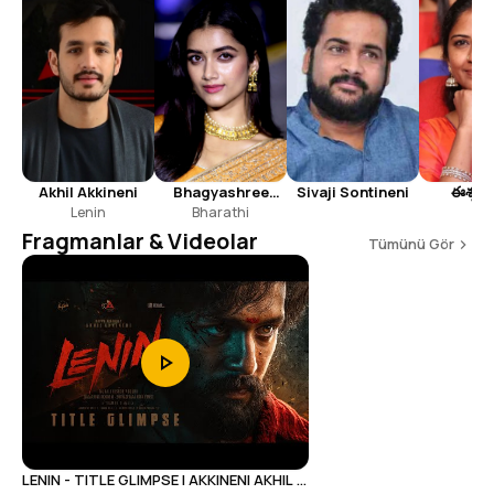
Sivaji Sontineni
Bhagyashree
ఈశ్వరీ
Akhil Akkineni
Bharathi
Borse
Lenin
Fragmanlar & Videolar
Tümünü Gör
LENIN - TITLE GLIMPSE | AKKINENI AKHIL |