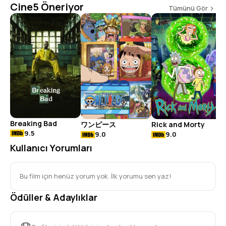
SREELEELA | NANDA KISHORE | AKKINENI
Cine5 Öneriyor
Tümünü Gör
NAGARJUNA | NAGA VAMSI
T
Breaking Bad
ワンピース
Rick and Morty
9.5
9.0
9.0
Kullanıcı Yorumları
Bu film için henüz yorum yok. İlk yorumu sen yaz!
Ödüller & Adaylıklar