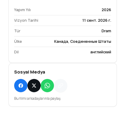
Yapım Yılı
2026
Vizyon Tarihi
11 сент. 2026 г.
Tür
Dram
Ülke
Канада, Соединенные Штаты
Dil
английский
Sosyal Medya
Bu filmi arkadaşlarınla paylaş
ay Midda
Edward J. Marsh
Adam Lahraoui
naniah
Yuval
Mishael