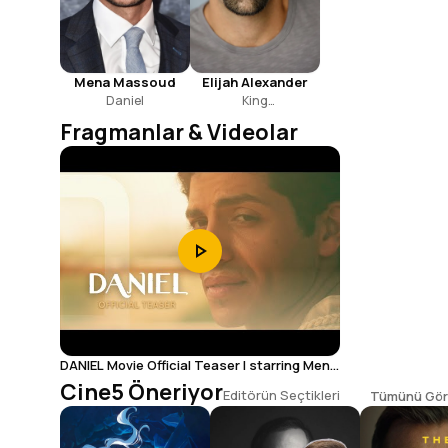
Mena Massoud
Elijah Alexander
Daniel
King
Nebuchadnezzar
Fragmanlar & Videolar
DANIEL Movie Official Teaser | starring Mena
Massoud & Elijah Alexander
Cine5 Öneriyor
Editörün Seçtikleri
Tümünü Gör