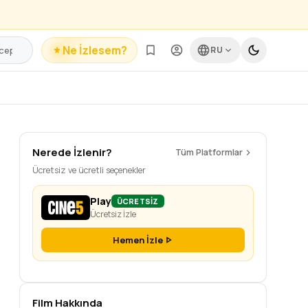
Ne İzlesem?
RU
Nerede İzlenir?
Tüm Platformlar
Ücretsiz ve ücretli seçenekler
Play
ÜCRETSİZ
Ücretsiz İzle
Hemen İzle
Film Hakkında