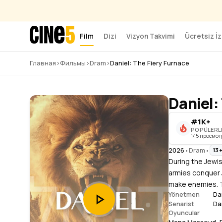
Film
Dizi
Vizyon Takvimi
Ücretsiz İz
Главная
›
Фильмы
›
Dram
›
Daniel: The Fiery Furnace
Daniel:
#1K+
POPÜLERL
145 просмот
2026
•
Dram
•
13
During the Jewish
armies conquer 
make enemies. Th
Da
Yönetmen
Da
Senarist
Oyuncular