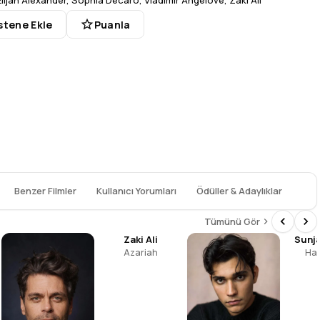
Elijah Alexander
,
Sophia Decaro
,
Vladimir Angelove
,
Zaki Ali
stene Ekle
Puanla
Benzer Filmler
Kullanıcı Yorumları
Ödüller & Adaylıklar
Tümünü Gör
Zaki Ali
Sunj
Azariah
Ha