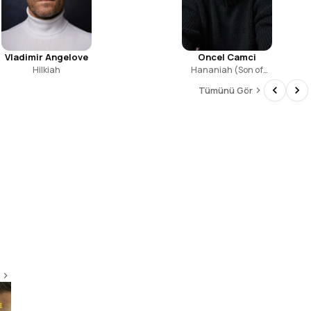
Vladimir Angelove
Oncel Camci
Hilkiah
Hananiah (Son of
Azzur)
Tümünü Gör
The Godfather
9.2