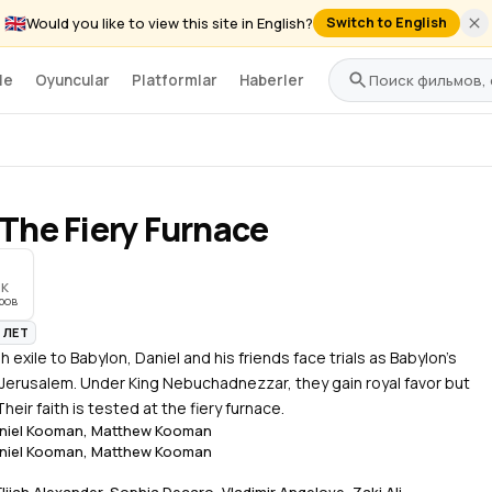
🇬🇧
Would you like to view this site in English?
Switch to English
le
Oyuncular
Platformlar
Haberler
 The Fiery Furnace
IK
ров
+ ЛЕТ
 exile to Babylon, Daniel and his friends face trials as Babylon's
Jerusalem. Under King Nebuchadnezzar, they gain royal favor but
eir faith is tested at the fiery furnace.
niel Kooman
,
Matthew Kooman
niel Kooman
,
Matthew Kooman