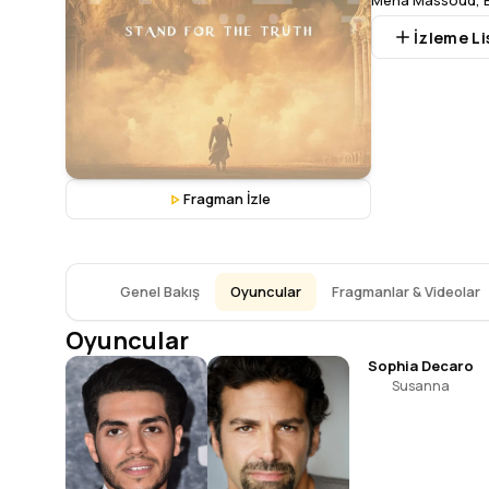
Mena Massoud
,
İzleme Li
Fragman İzle
Genel Bakış
Oyuncular
Fragmanlar & Videolar
Oyuncular
Sophia Decaro
Susanna