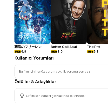
葬送のフリーレン
Better Call Saul
The Pitt
8.9
9.0
8.9
Kullanıcı Yorumları
Bu film için henüz yorum yok. İlk yorumu sen yaz!
Ödüller & Adaylıklar
Bu film için ödül bilgisi yakında eklenecek.