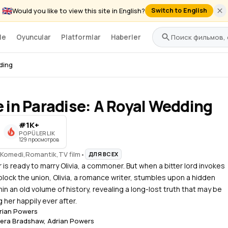
🇬🇧
Would you like to view this site in English?
Switch to English
le
Oyuncular
Platformlar
Haberler
ding
e in Paradise: A Royal Wedding
#1K+
POPÜLERLIK
129 просмотров
Komedi
,
Romantik
,
TV film
•
ДЛЯ ВСЕХ
 is ready to marry Olivia, a commoner. But when a bitter lord invokes
block the union, Olivia, a romance writer, stumbles upon a hidden
hin an old volume of history, revealing a long-lost truth that may be
 her happily ever after.
rian Powers
era Bradshaw
,
Adrian Powers