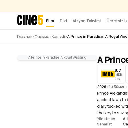
Film
Dizi
Vizyon Takvimi
Ücretsiz İz
Главная
›
Фильмы
›
Komedi
›
A Prince in Paradise: A Royal Wed
A Princ
A Prince in Paradise: A Royal Wedding
8.7
IMDB
8 oy
2026
•
1ч 30мин
•
Prince Alexander
ancient laws to 
diary tucked wit
the key to saving
Ad
Yönetmen
Ca
Senarist