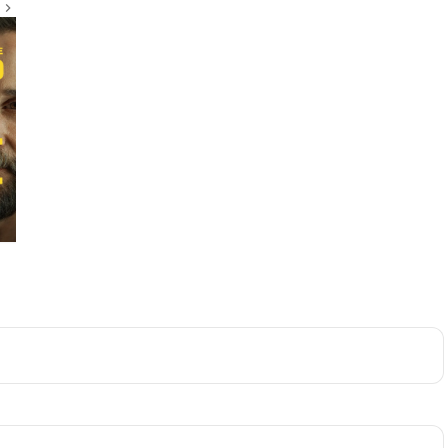
The Godfather
9.2