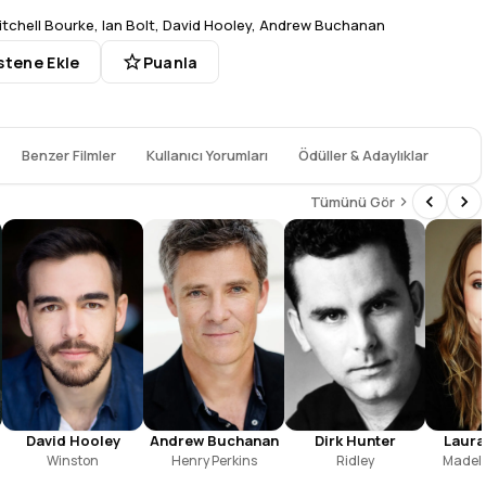
itchell Bourke
,
Ian Bolt
,
David Hooley
,
Andrew Buchanan
stene Ekle
Puanla
Benzer Filmler
Kullanıcı Yorumları
Ödüller & Adaylıklar
Tümünü Gör
David Hooley
Dirk Hunter
Laura
Andrew Buchanan
Winston
Ridley
Madeli
Henry Perkins