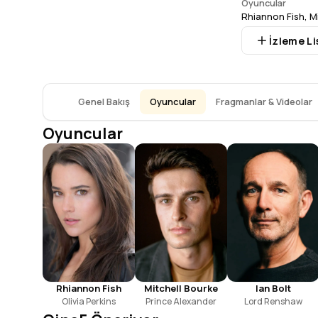
Oyuncular
Rhiannon Fish
,
M
İzleme Li
Genel Bakış
Oyuncular
Fragmanlar & Videolar
Oyuncular
Rhiannon Fish
Mitchell Bourke
Ian Bolt
Olivia Perkins
Prince Alexander
Lord Renshaw