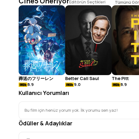
Cine5 Öneriyor
Editörün Seçtikleri
Tümünü Gör
葬送のフリーレン
Better Call Saul
The Pitt
8.9
9.0
8.9
Kullanıcı Yorumları
Bu film için henüz yorum yok. İlk yorumu sen yaz!
Ödüller & Adaylıklar