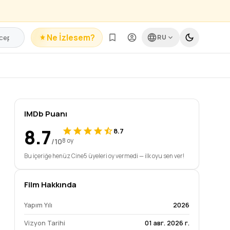
Ne İzlesem?
RU
IMDb Puanı
8.7
8.7
/10
8 oy
Bu içeriğe henüz Cine5 üyeleri oy vermedi — ilk oyu sen ver!
Film Hakkında
Yapım Yılı
2026
Vizyon Tarihi
01 авг. 2026 г.