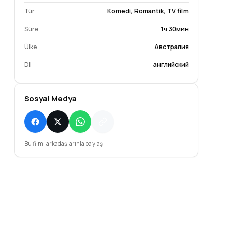
Tür
Komedi
,
Romantik
,
TV film
Süre
1ч 30мин
Ülke
Австралия
Dil
английский
Sosyal Medya
Bu filmi arkadaşlarınla paylaş
Cara McCarthy
Andrea Moor
 Keneally
Katie
Queen Patricia
ne Perkins