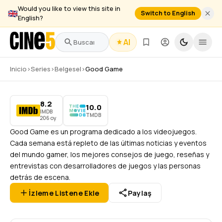
Would you like to view this site in
🇬🇧
Switch to English
English?
AI
Good Game
8.2
2006
–
Tamamlandı
12 Sezon
206
oy
IMDB
Inicio
›
Series
›
Belgesel
›
Good Game
319 Bölüm
Belgesel
,
Haber
,
Talk
TODOS LOS PÚBLICOS
8.2
10.0
IMDB
Fragmanı İzle
TMDB
206 oy
Good Game es un programa dedicado a los videojuegos.
Cada semana está repleto de las últimas noticias y eventos
del mundo gamer, los mejores consejos de juego, reseñas y
entrevistas con desarrolladores de juegos y las personas
detrás de escena.
İzleme Listene Ekle
Paylaş