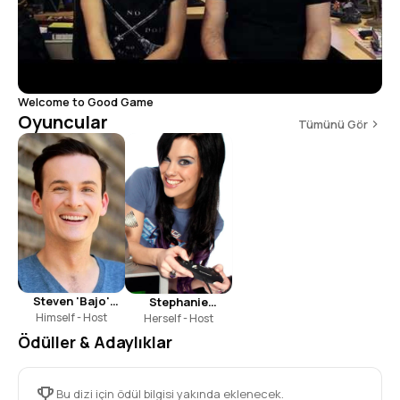
Welcome to Good Game
Oyuncular
Tümünü Gör
Steven 'Bajo'
Stephanie
Himself - Host
O'Donnell
Herself - Host
Bendixsen
Ödüller & Adaylıklar
Bu dizi için ödül bilgisi yakında eklenecek.