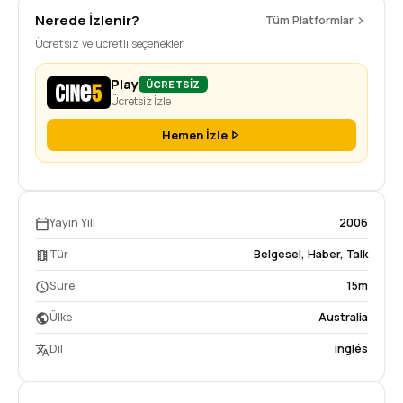
Nerede İzlenir?
Tüm Platformlar
Ücretsiz ve ücretli seçenekler
Play
ÜCRETSİZ
Ücretsiz İzle
Hemen İzle
Yayın Yılı
2006
Tür
Belgesel
,
Haber
,
Talk
Süre
15m
Ülke
Australia
Dil
inglés