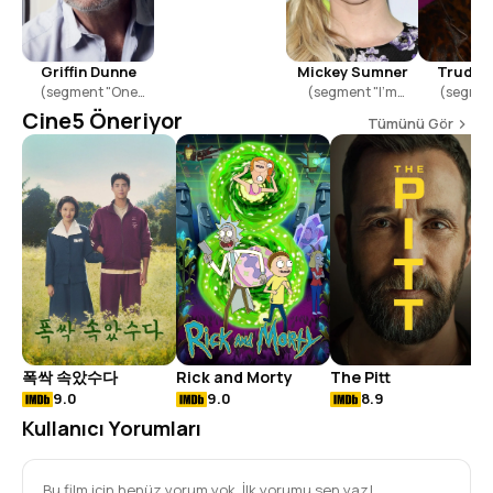
Griffin Dunne
Mickey Sumner
Trudie 
(segment "One
(segment "I'm
(segmen
Night Stand")
Listening")
Listen
Cine5 Öneriyor
Tümünü Gör
폭싹 속았수다
Rick and Morty
The Pitt
9.0
9.0
8.9
Kullanıcı Yorumları
Bu film için henüz yorum yok. İlk yorumu sen yaz!