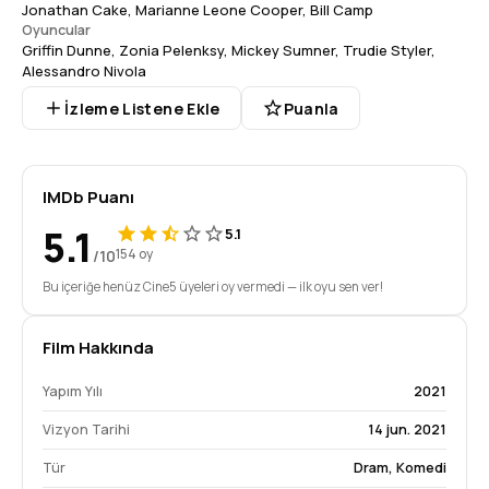
Jonathan Cake
,
Marianne Leone Cooper
,
Bill Camp
Oyuncular
Griffin Dunne
,
Zonia Pelenksy
,
Mickey Sumner
,
Trudie Styler
,
Alessandro Nivola
İzleme Listene Ekle
Puanla
IMDb Puanı
5.1
5.1
/10
154 oy
Bu içeriğe henüz Cine5 üyeleri oy vermedi — ilk oyu sen ver!
Film Hakkında
Yapım Yılı
2021
Vizyon Tarihi
14 jun. 2021
Tür
Dram
,
Komedi