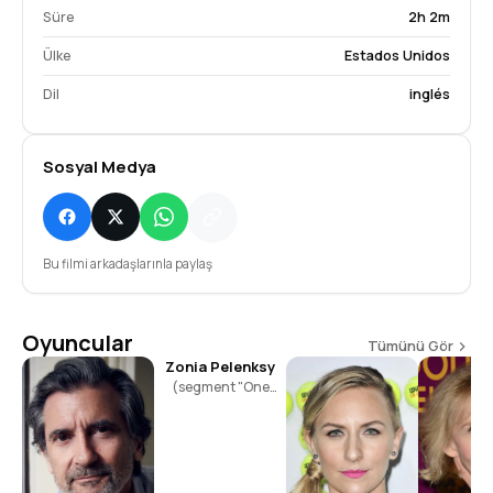
Süre
2h 2m
Ülke
Estados Unidos
Dil
inglés
Sosyal Medya
Bu filmi arkadaşlarınla paylaş
Oyuncular
Tümünü Gör
Zonia Pelenksy
(segment "One
Night Stand")