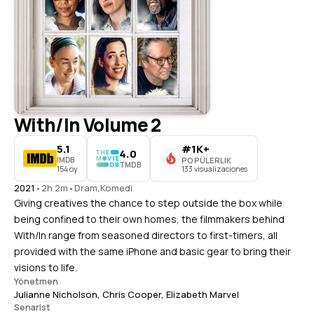
With/In Volume 2
5.1
#1K+
4.0
IMDB
POPÜLERLIK
TMDB
154 oy
133 visualizaciones
2021
•
2h 2m
•
Dram
,
Komedi
Giving creatives the chance to step outside the box while
being confined to their own homes, the filmmakers behind
With/In range from seasoned directors to first-timers, all
provided with the same iPhone and basic gear to bring their
visions to life.
Yönetmen
Julianne Nicholson
,
Chris Cooper
,
Elizabeth Marvel
Senarist