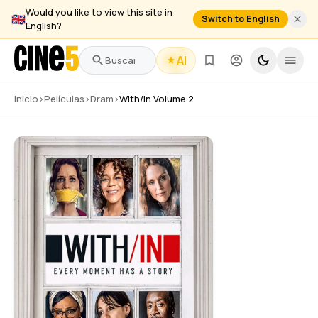
Would you like to view this site in
🇬🇧
Switch to English
English?
AI
Inicio
›
Películas
›
Dram
›
With/In Volume 2