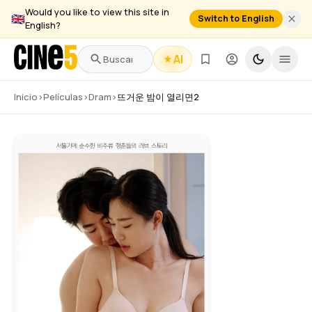
Would you like to view this site in
🇬🇧
Switch to English
English?
AI
Inicio
›
Películas
›
Dram
›
뜨거운 밤이 열리면2