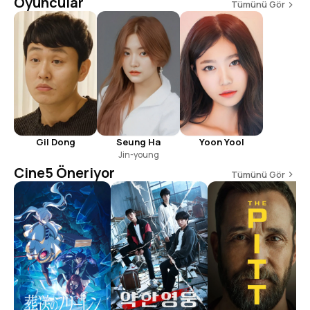
Oyuncular
Tümünü Gör
Seung Ha
Gil Dong
Yoon Yool
Jin-young
Cine5 Öneriyor
Tümünü Gör