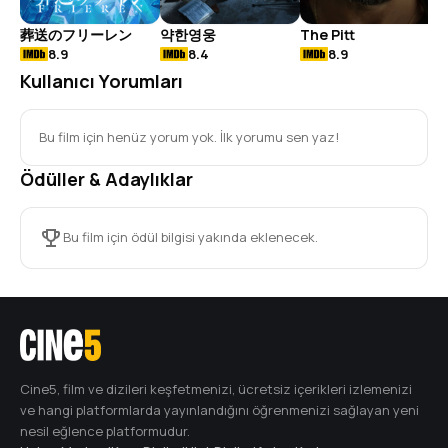
葬送のフリーレン
약한영웅
The Pitt
8.9
8.4
8.9
Kullanıcı Yorumları
Bu film için henüz yorum yok. İlk yorumu sen yaz!
Ödüller & Adaylıklar
Bu film için ödül bilgisi yakında eklenecek.
Cine5, film ve dizileri keşfetmenizi, ücretsiz içerikleri izlemenizi
ve hangi platformlarda yayınlandığını öğrenmenizi sağlayan yeni
nesil eğlence platformudur.