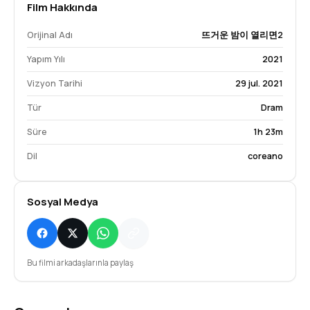
Film Hakkında
Orijinal Adı
뜨거운 밤이 열리면2
Yapım Yılı
2021
Vizyon Tarihi
29 jul. 2021
Tür
Dram
Süre
1h 23m
Dil
coreano
Sosyal Medya
Bu filmi arkadaşlarınla paylaş