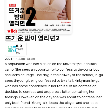
뜨거운 밤이 열리면2
6.0
TMDB
1 oy
2021
•
1h 23m
•
Dram
A population who has a crush on the university queen kain
camp. She sees an opportunity to confess to Jinyoung, but
she lacks courage. One day, in the hallway of the school, In-gu
sees Jinyoung being confessed to by a tall, kinky man. In-gu,
who has some confidence in her refusal of his confession,
decides to confess and prepares a letter containing her
feelings. However, on the day she was about to confess, her
only best friend, Young-sik, loses the player, and she loses