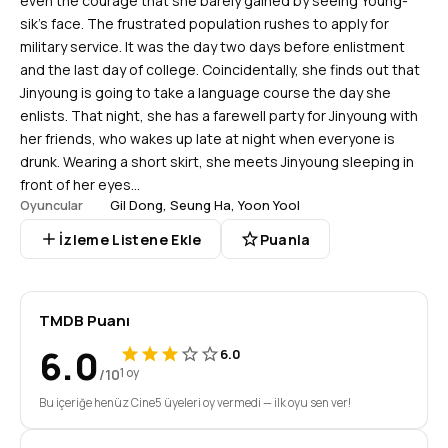
even the courage that she barely gained by seeing Young-
sik's face. The frustrated population rushes to apply for
military service. It was the day two days before enlistment
and the last day of college. Coincidentally, she finds out that
Jinyoung is going to take a language course the day she
enlists. That night, she has a farewell party for Jinyoung with
her friends, who wakes up late at night when everyone is
drunk. Wearing a short skirt, she meets Jinyoung sleeping in
front of her eyes...
Gil Dong
,
Seung Ha
,
Yoon Yool
Oyuncular
İzleme Listene Ekle
Puanla
TMDB Puanı
6.0
6.0
/10
1 oy
Bu içeriğe henüz Cine5 üyeleri oy vermedi — ilk oyu sen ver!