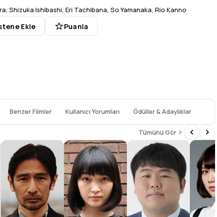
ra
,
Shizuka Ishibashi
,
Eri Tachibana
,
So Yamanaka
,
Rio Kanno
stene Ekle
Puanla
Benzer Filmler
Kullanıcı Yorumları
Ödüller & Adaylıklar
Tümünü Gör