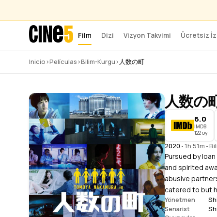
Film
Dizi
Vizyon Takvimi
Ücretsiz İz
Inicio
›
Películas
›
Bilim-Kurgu
›
人数の町
人数の
6.0
IMDB
122 oy
2020
•
1h 51m
•
Bi
Pursued by loan
and spirited aw
abusive partners
catered to but hi
Shi
Yönetmen
Shi
Senarist