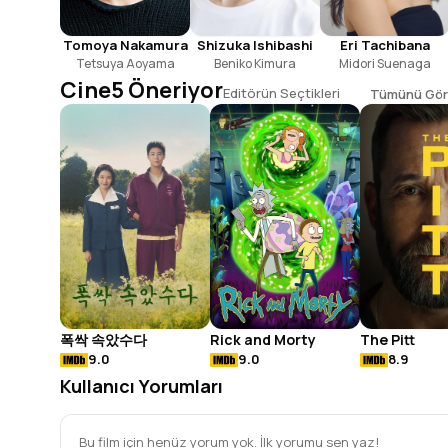
Eri Tachibana
Tomoya Nakamura
Shizuka Ishibashi
Midori Suenaga
Tetsuya Aoyama
Beniko Kimura
Cine5 Öneriyor
Editörün Seçtikleri
Tümünü Gör
폭싹 속았수다
Rick and Morty
The Pitt
9.0
9.0
8.9
Kullanıcı Yorumları
Bu film için henüz yorum yok. İlk yorumu sen yaz!