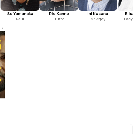
So Yamanaka
Rio Kanno
Ini Kusano
Elis
Paul
Tutor
Mr Piggy
Lady 
The Shawshank
9.3
Redemption