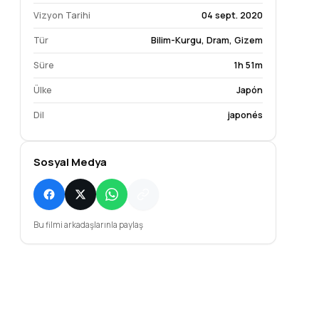
Vizyon Tarihi
04 sept. 2020
Tür
Bilim-Kurgu
,
Dram
,
Gizem
Süre
1h 51m
Ülke
Japón
Dil
japonés
Sosyal Medya
Saya Kawamura
Junpei Hashin
Bu filmi arkadaşlarınla paylaş
Tetsuya's Secret
Employee at Man
Admirer
Cafe