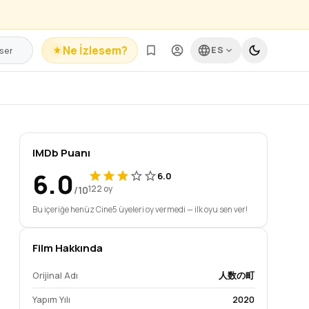
Ne İzlesem?
ES
IMDb Puanı
6.0
6.0
/10
122 oy
Bu içeriğe henüz Cine5 üyeleri oy vermedi — ilk oyu sen ver!
Film Hakkında
Orijinal Adı
人数の町
Yapım Yılı
2020