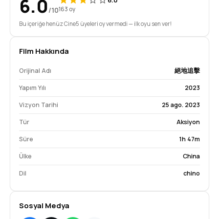
6.0
/10
163 oy
Bu içeriğe henüz Cine5 üyeleri oy vermedi — ilk oyu sen ver!
Film Hakkında
Orijinal Adı
絕地追擊
Yapım Yılı
2023
Vizyon Tarihi
25 ago. 2023
Tür
Aksiyon
Süre
1h 47m
Ülke
China
Dil
chino
Sosyal Medya