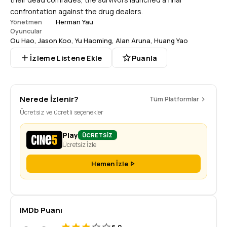
confrontation against the drug dealers.
Herman Yau
Yönetmen
Oyuncular
Ou Hao
,
Jason Koo
,
Yu Haoming
,
Alan Aruna
,
Huang Yao
İzleme Listene Ekle
Puanla
Nerede İzlenir?
Tüm Platformlar
Ücretsiz ve ücretli seçenekler
Play
ÜCRETSİZ
Ücretsiz İzle
Hemen İzle
IMDb Puanı
6.0