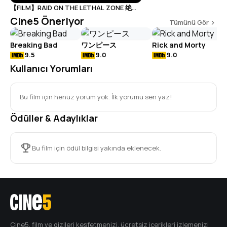
【FILM】RAID ON THE LETHAL ZONE 绝地
追击 TRAILER 1
Cine5 Öneriyor
Tümünü Gör
T
Breaking Bad
ワンピース
Rick and Morty
9.5
9.0
9.0
Kullanıcı Yorumları
Bu film için henüz yorum yok. İlk yorumu sen yaz!
Ödüller & Adaylıklar
Bu film için ödül bilgisi yakında eklenecek.
Cine5, film ve dizileri keşfetmenizi, ücretsiz içerikleri izlemenizi