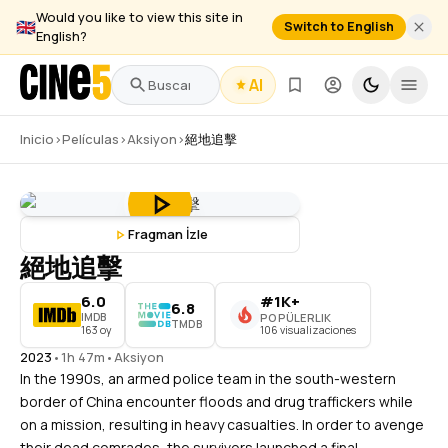
Would you like to view this site in
🇬🇧
Switch to English
English?
AI
Inicio
›
Películas
›
Aksiyon
›
絕地追擊
Fragman İzle
絕地追擊
6.0
#1K+
6.8
IMDB
POPÜLERLIK
TMDB
163 oy
106 visualizaciones
2023
•
1h 47m
•
Aksiyon
In the 1990s, an armed police team in the south-western
border of China encounter floods and drug traffickers while
on a mission, resulting in heavy casualties. In order to avenge
their dead comrades, the survivors launched a final