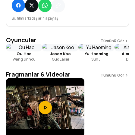
Bu filmi arkadaşlarınla paylaş
Oyuncular
Tümünü Gör
Ou Hao
Jason Koo
Yu Haoming
Alan A
Wang Jinhou
Guo Lailai
Sun Ji
Drag
Fragmanlar & Videolar
Tümünü Gör