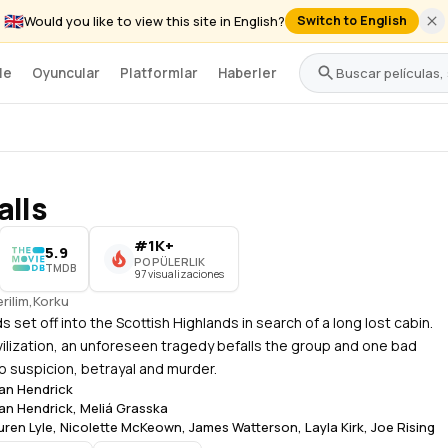
🇬🇧
Would you like to view this site in English?
Switch to English
le
Oyuncular
Platformlar
Haberler
alls
#1K+
5.9
POPÜLERLIK
TMDB
97 visualizaciones
rilim
,
Korku
s set off into the Scottish Highlands in search of a long lost cabin.
vilization, an unforeseen tragedy befalls the group and one bad
o suspicion, betrayal and murder.
an Hendrick
an Hendrick
,
Meliá Grasska
uren Lyle
,
Nicolette McKeown
,
James Watterson
,
Layla Kirk
,
Joe Rising