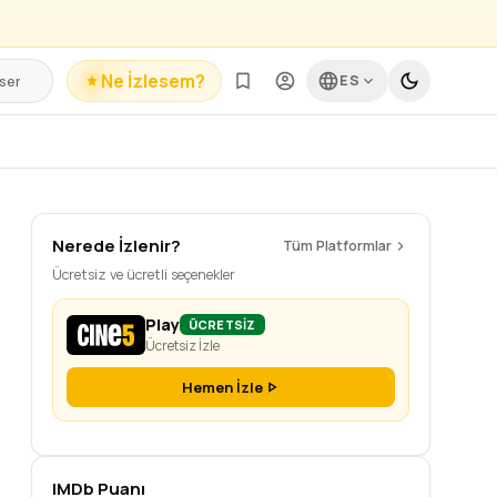
Ne İzlesem?
ES
Nerede İzlenir?
Tüm Platformlar
Ücretsiz ve ücretli seçenekler
Play
ÜCRETSİZ
Ücretsiz İzle
Hemen İzle
IMDb Puanı