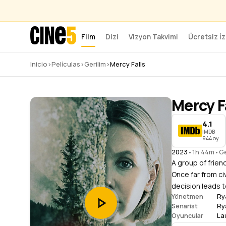
Film
Dizi
Vizyon Takvimi
Ücretsiz İz
Inicio
›
Películas
›
Gerilim
›
Mercy Falls
Mercy F
4.1
IMDB
944 oy
2023
•
1h 44m
•
Ge
A group of friend
Once far from ci
decision leads t
Ry
Yönetmen
Ry
Senarist
La
Oyuncular