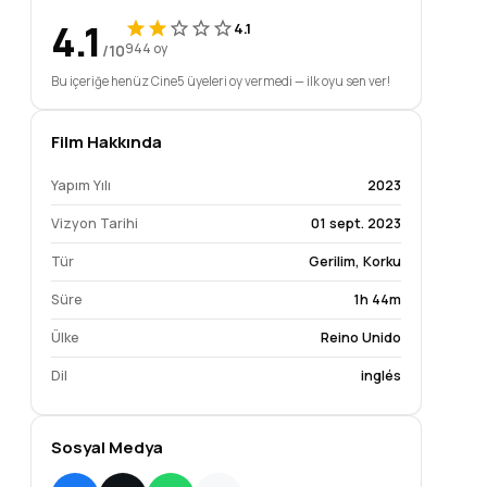
4.1
4.1
/10
944 oy
Bu içeriğe henüz Cine5 üyeleri oy vermedi — ilk oyu sen ver!
Film Hakkında
Yapım Yılı
2023
Vizyon Tarihi
01 sept. 2023
Tür
Gerilim
,
Korku
Süre
1h 44m
Ülke
Reino Unido
Lauren Abdulsalam
Isabella Hendrick
Thomas Brenna
Dil
inglés
Afghan Woman
Young Rhona
Bar Band
Sosyal Medya