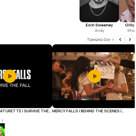
Eoin Sweeney
Gilly 
Andy
Rhon
Tümünü Gör
EATURETTE | SURVIVE THE
MERCY FALLS | BEHIND THE SCENES |
HORROR | DOCUMENTARY
The Pitt
8.9