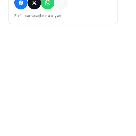
Bu filmi arkadaşlarınla paylaş
Gilchrist
a's Dad