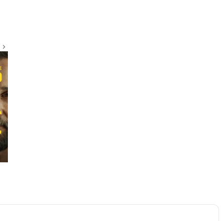
The Godfather
9.2