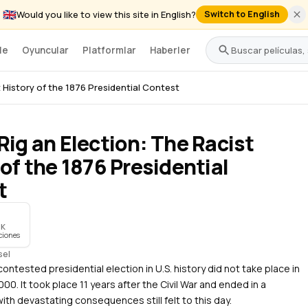
🇬🇧
Would you like to view this site in English?
Switch to English
le
Oyuncular
Platformlar
Haberler
 History of the 1876 Presidential Contest
Rig an Election: The Racist
 of the 1876 Presidential
t
IK
ciones
sel
ontested presidential election in U.S. history did not take place in
00. It took place 11 years after the Civil War and ended in a
th devastating consequences still felt to this day.