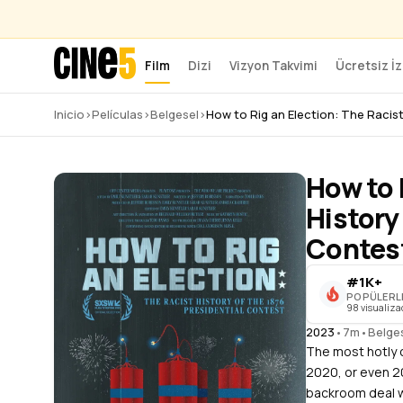
Film
Dizi
Vizyon Takvimi
Ücretsiz İz
Inicio
›
Películas
›
Belgesel
›
How to Rig an Election: The Racist
How to 
History
Contes
#1K+
POPÜLERL
98 visualiza
2023
•
7m
•
Belge
The most hotly c
2020, or even 20
backroom deal wi