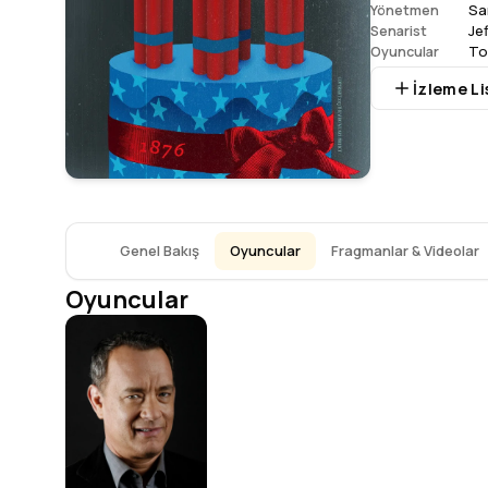
Sa
Yönetmen
Je
Senarist
To
Oyuncular
İzleme Li
Genel Bakış
Oyuncular
Fragmanlar & Videolar
Oyuncular