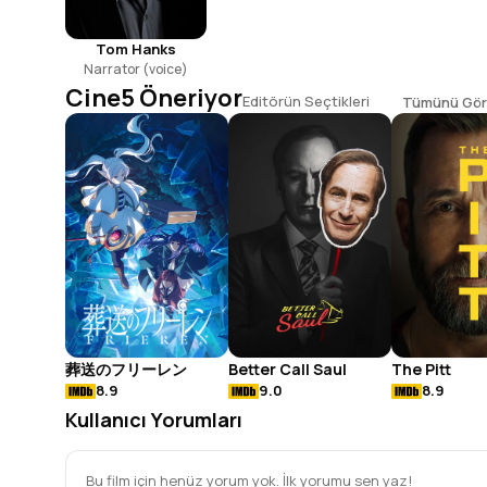
Tom Hanks
Narrator (voice)
Cine5 Öneriyor
Editörün Seçtikleri
Tümünü Gör
葬送のフリーレン
Better Call Saul
The Pitt
8.9
9.0
8.9
Kullanıcı Yorumları
Bu film için henüz yorum yok. İlk yorumu sen yaz!