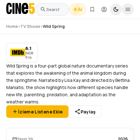
AI
Wild Spring
Home
›
TV Shows
›
Wild Spring
6.1
2026
–
Devam Ediyor
1 Sezon
4 Bölüm
8
oy
IMDB
6.1
IMDB
8 oy
Wild Spring is a four-part global nature documentary series
that explores the awakening of the animal kingdom during
the springtime. Narrated by Lisa Kay and directed by Bettina
Maniatis, the show highlights how different species handle
new life, parenting, predation, and adaptation as the
weather warms.
İzleme Listene Ekle
Paylaş
Yayın Yılı
2026