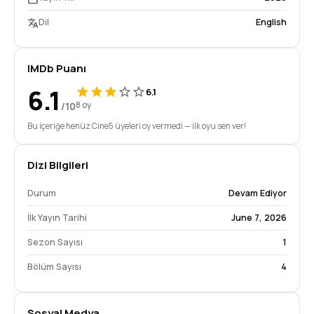
Dil
English
IMDb Puanı
6.1
6.1
/10
8 oy
Bu içeriğe henüz Cine5 üyeleri oy vermedi — ilk oyu sen ver!
Dizi Bilgileri
Durum
Devam Ediyor
İlk Yayın Tarihi
June 7, 2026
Sezon Sayısı
1
Bölüm Sayısı
4
Sosyal Medya