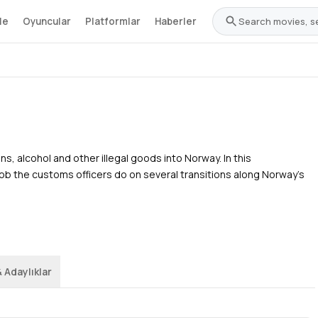
le
Oyuncular
Platformlar
Haberler
Belgesel
,
Gerçeklik
 alcohol and other illegal goods into Norway. In this
job the customs officers do on several transitions along Norway's
 Adaylıklar