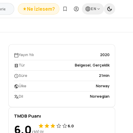
Ne İzlesem?
EN
Yayın Yılı
2020
Tür
Belgesel
,
Gerçeklik
Süre
21min
Ülke
Norway
Dil
Norwegian
TMDB Puanı
6.0
6.0
/10
1 oy