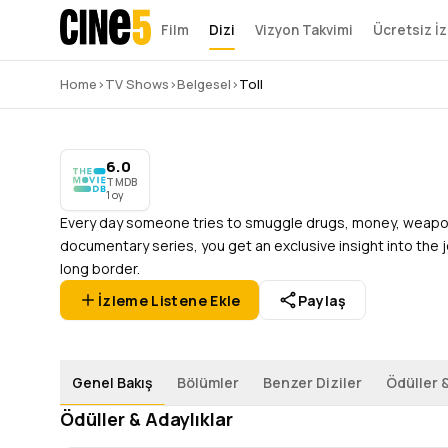
Film
Dizi
Vizyon Takvimi
Ücretsiz İz
Toll
Home
›
TV Shows
›
Belgesel
›
Toll
6.0
2020
–
Devam Ediyor
6 Sezon
114 Bölüm
1
oy
TMDB
6.0
TMDB
1 oy
Every day someone tries to smuggle drugs, money, weapons,
documentary series, you get an exclusive insight into the 
long border.
İzleme Listene Ekle
Paylaş
Genel Bakış
Bölümler
Benzer Diziler
Ödüller &
Ödüller & Adaylıklar