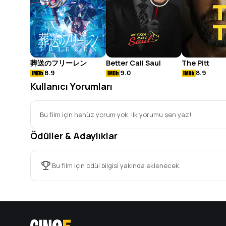
葬送のフリーレン
Better Call Saul
The Pitt
8.9
9.0
8.9
Kullanıcı Yorumları
Bu film için henüz yorum yok. İlk yorumu sen yaz!
Ödüller & Adaylıklar
Bu film için ödül bilgisi yakında eklenecek.