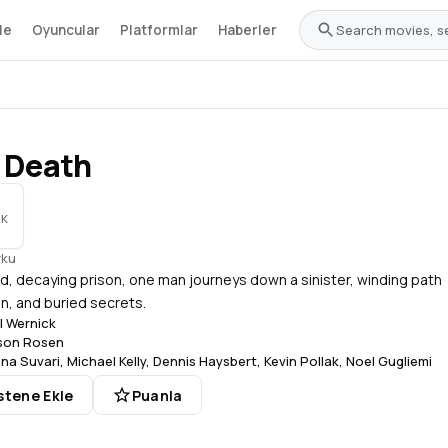
le
Oyuncular
Platformlar
Haberler
 Death
IK
rku
ed, decaying prison, one man journeys down a sinister, winding path
on, and buried secrets.
ll Wernick
son Rosen
na Suvari
,
Michael Kelly
,
Dennis Haysbert
,
Kevin Pollak
,
Noel Gugliemi
stene Ekle
Puanla