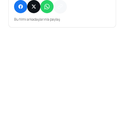
Bu filmi arkadaşlarınla paylaş
Cotter Smith
 Coleman
Alex Solowitz
David Ury