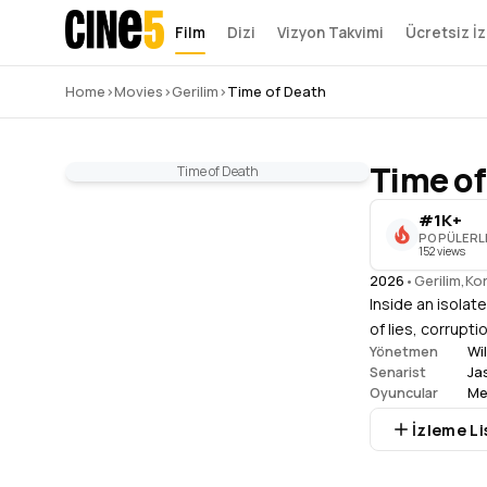
Film
Dizi
Vizyon Takvimi
Ücretsiz İz
Home
›
Movies
›
Gerilim
›
Time of Death
Time of
Time of Death
#1K+
POPÜLERL
152 views
2026
•
Gerilim
,
Ko
Inside an isolat
of lies, corrupti
Wi
Yönetmen
Ja
Senarist
Me
Oyuncular
İzleme Li