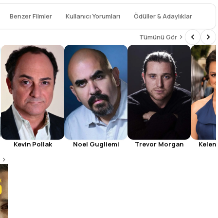
Benzer Filmler
Kullanıcı Yorumları
Ödüller & Adaylıklar
Tümünü Gör
Kevin Pollak
Noel Gugliemi
Trevor Morgan
Kelen
The Godfather
9.2