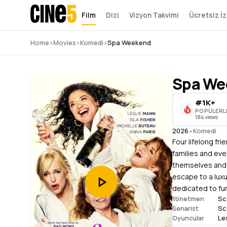
Film
Dizi
Vizyon Takvimi
Ücretsiz İz
Home
›
Movies
›
Komedi
›
Spa Weekend
Spa We
#1K+
POPÜLERL
184 views
2026
•
Komedi
Four lifelong fr
families and eve
themselves and 
escape to a luxu
dedicated to fun,
Sc
Yönetmen
Sc
Senarist
Le
Oyuncular