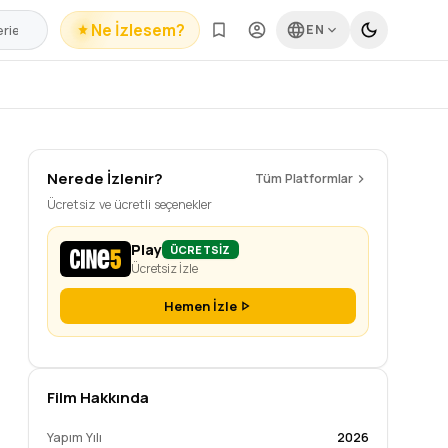
Ne İzlesem?
EN
Nerede İzlenir?
Tüm Platformlar
Ücretsiz ve ücretli seçenekler
Play
ÜCRETSİZ
Ücretsiz İzle
Hemen İzle
Film Hakkında
Yapım Yılı
2026