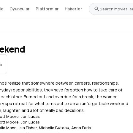
le
Oyuncular
Platformlar
Haberler
ekend
IK
iends realize that somewhere between careers, relationships,
ryday responsibilities, they have forgotten how to take care of
each other. Burned out and overdue for a break, the women
ry spa retreat for what turns out to be an unforgettable weekend
 laughter, and a lot of really bad decisions.
ott Moore
,
Jon Lucas
ott Moore
,
Jon Lucas
slie Mann
,
Isla Fisher
,
Michelle Buteau
,
Anna Faris