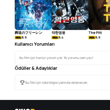
葬送のフリーレン
약한영웅
The Pitt
8.9
8.4
8.9
Kullanıcı Yorumları
Bu film için henüz yorum yok. İlk yorumu sen yaz!
Ödüller & Adaylıklar
Bu film için ödül bilgisi yakında eklenecek.