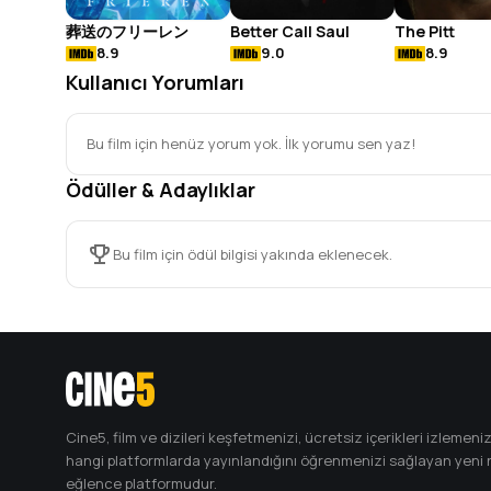
葬送のフリーレン
Better Call Saul
The Pitt
8.9
9.0
8.9
Kullanıcı Yorumları
Bu film için henüz yorum yok. İlk yorumu sen yaz!
Ödüller & Adaylıklar
Bu film için ödül bilgisi yakında eklenecek.
Cine5, film ve dizileri keşfetmenizi, ücretsiz içerikleri izlemeniz
hangi platformlarda yayınlandığını öğrenmenizi sağlayan yeni n
eğlence platformudur.