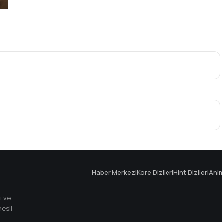
Haber Merkezi
Kore Dizileri
Hint Dizileri
Ani
i ve
esil