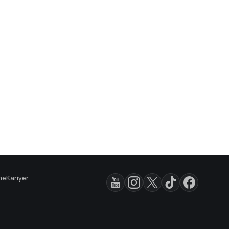
me
Kariyer