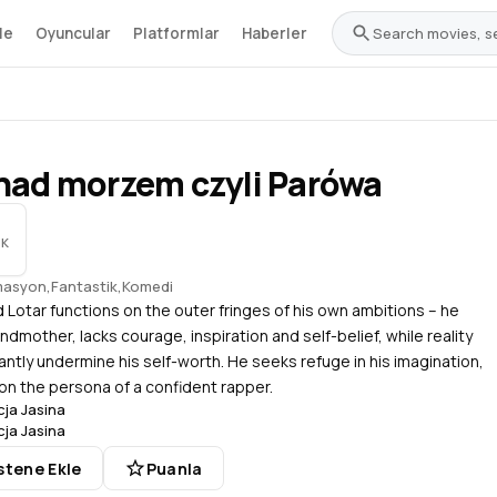
le
Oyuncular
Platformlar
Haberler
nad morzem czyli Parówa
IK
masyon
,
Fantastik
,
Komedi
Lotar functions on the outer fringes of his own ambitions – he
andmother, lacks courage, inspiration and self-belief, while reality
tly undermine his self-worth. He seeks refuge in his imagination,
on the persona of a confident rapper.
cja Jasina
cja Jasina
stene Ekle
Puanla