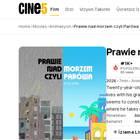
Film
Dizi
Vizyon Takvimi
Ücretsiz İz
Home
›
Movies
›
Animasyon
›
Prawie nad morzem czyli Parówa
Prawie 
#1K+
POPÜLERL
86 views
2026
•
7min
•
Ani
Twenty-year-old 
lives with his gr
seems to constan
where he takes 
Ali
Yönetmen
Ali
Senarist
İzleme Li