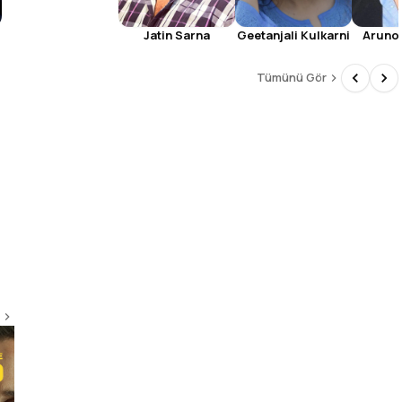
Jatin Sarna
Geetanjali Kulkarni
Aruno
Tümünü Gör
The Godfather
9.2