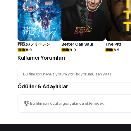
葬送のフリーレン
Better Call Saul
The Pitt
8.9
9.0
8.9
Kullanıcı Yorumları
Bu film için henüz yorum yok. İlk yorumu sen yaz!
Ödüller & Adaylıklar
Bu film için ödül bilgisi yakında eklenecek.