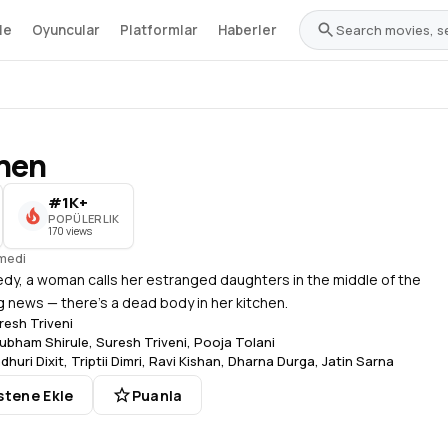
le
Oyuncular
Platformlar
Haberler
hen
#1K+
POPÜLERLIK
170 views
medi
edy, a woman calls her estranged daughters in the middle of the
ing news — there's a dead body in her kitchen.
resh Triveni
ubham Shirule
,
Suresh Triveni
,
Pooja Tolani
dhuri Dixit
,
Triptii Dimri
,
Ravi Kishan
,
Dharna Durga
,
Jatin Sarna
stene Ekle
Puanla