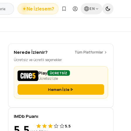
Ne İzlesem?
EN
Nerede İzlenir?
Tüm Platformlar
Ücretsiz ve ücretli seçenekler
Play
ÜCRETSİZ
Ücretsiz İzle
Hemen İzle
IMDb Puanı
5.5
5.5