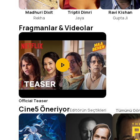
Madhuri Dixit
Triptii Dimri
Ravi Kishan
Rekha
Jaya
Gupta Ji
Fragmanlar & Videolar
Official Teaser
Cine5 Öneriyor
Editörün Seçtikleri
Tümünü Gör