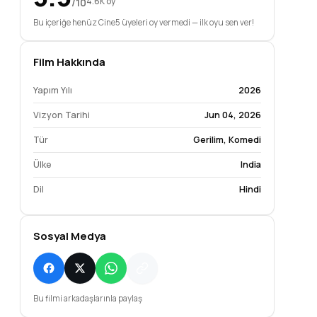
/10
4.6K oy
Bu içeriğe henüz Cine5 üyeleri oy vermedi — ilk oyu sen ver!
Film Hakkında
Yapım Yılı
2026
Vizyon Tarihi
Jun 04, 2026
Tür
Gerilim
,
Komedi
Ülke
India
Dil
Hindi
Sosyal Medya
Bu filmi arkadaşlarınla paylaş