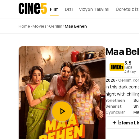
Film
Dizi
Vizyon Takvimi
Ücretsiz İz
Home
›
Movies
›
Gerilim
›
Maa Behen
Maa Be
5.5
IMDB
4.6K oy
2026
•
Gerilim
,
Ko
In this dark com
night with chill
Su
Yönetmen
Sh
Senarist
Ma
Oyuncular
İzleme Li