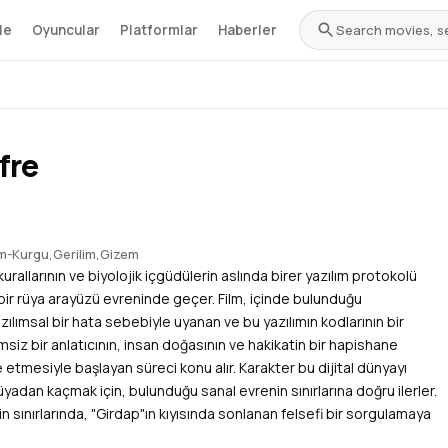
le
Oyuncular
Platformlar
Haberler
fre
im-Kurgu
,
Gerilim
,
Gizem
 kurallarının ve biyolojik içgüdülerin aslında birer yazılım protokolü
bir rüya arayüzü evreninde geçer. Film, içinde bulunduğu
ılımsal bir hata sebebiyle uyanan ve bu yazılımın kodlarının bir
msiz bir anlatıcının, insan doğasının ve hakikatin bir hapishane
 etmesiyle başlayan süreci konu alır. Karakter bu dijital dünyayı
yadan kaçmak için, bulunduğu sanal evrenin sınırlarına doğru ilerler.
min sınırlarında, "Girdap"ın kıyısında sonlanan felsefi bir sorgulamaya