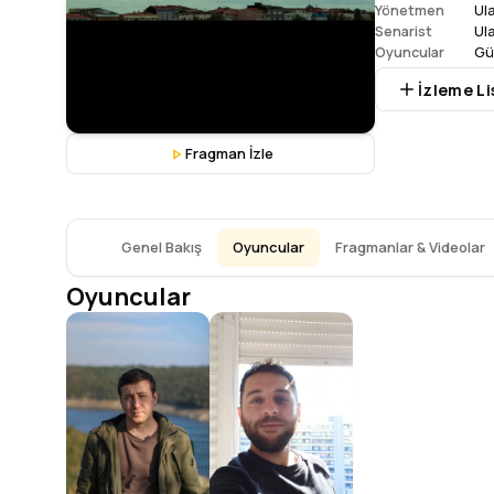
Ula
Yönetmen
Ula
Senarist
Gü
Oyuncular
İzleme Li
Fragman İzle
Genel Bakış
Oyuncular
Fragmanlar & Videolar
Oyuncular