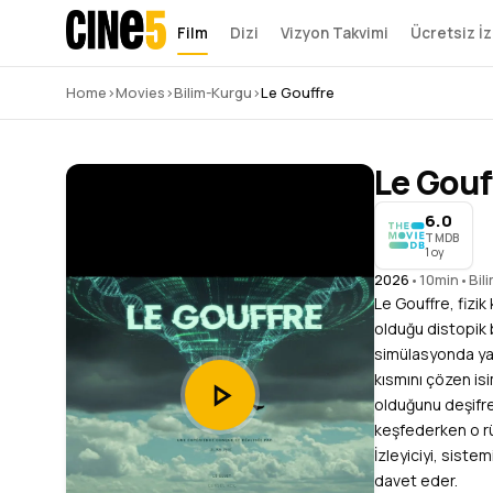
Film
Dizi
Vizyon Takvimi
Ücretsiz İz
Home
›
Movies
›
Bilim-Kurgu
›
Le Gouffre
Le Gouf
6.0
TMDB
1 oy
2026
•
10min
•
Bil
Le Gouffre, fizik
olduğu distopik 
simülasyonda yaz
kısmını çözen isi
olduğunu deşifre
keşfederken o rü
İzleyiciyi, siste
davet eder.