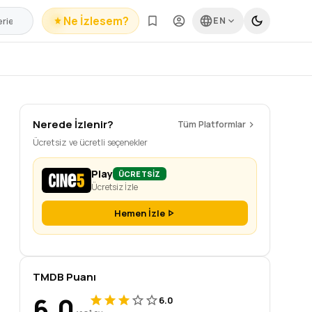
Ne İzlesem?
EN
Nerede İzlenir?
Tüm Platformlar
Ücretsiz ve ücretli seçenekler
Play
ÜCRETSİZ
Ücretsiz İzle
Hemen İzle
TMDB Puanı
6.0
6.0