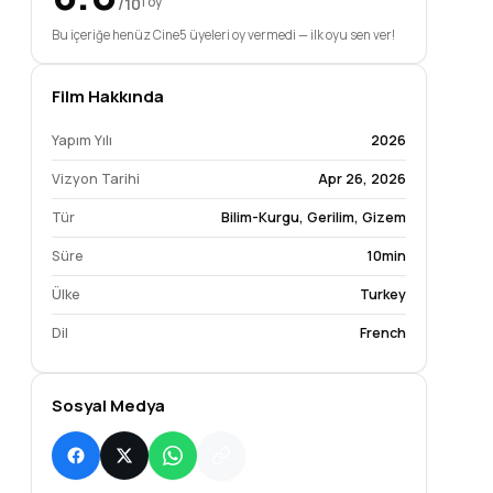
/10
1 oy
Bu içeriğe henüz Cine5 üyeleri oy vermedi — ilk oyu sen ver!
Film Hakkında
Yapım Yılı
2026
Vizyon Tarihi
Apr 26, 2026
Tür
Bilim-Kurgu
,
Gerilim
,
Gizem
Süre
10min
Ülke
Turkey
Dil
French
Sosyal Medya