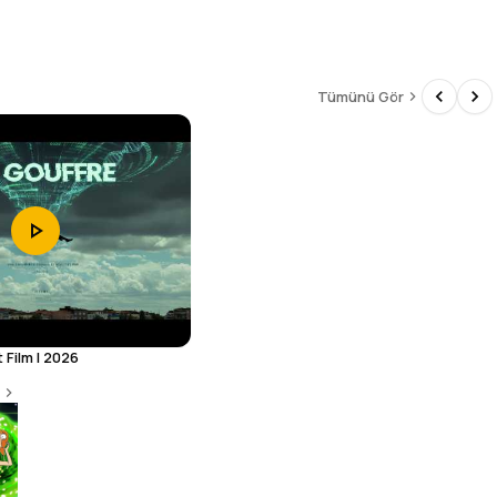
Tümünü Gör
 Film I 2026
The Pitt
8.9