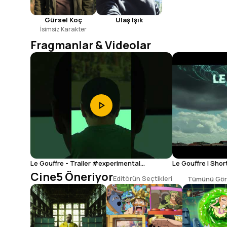
Gürsel Koç
Ulaş Işık
İsimsiz Karakter
Fragmanlar & Videolar
Le Gouffre - Trailer #experimental
Le Gouffre I Short
#simulationtheory #dystopianart
Cine5 Öneriyor
Editörün Seçtikleri
Tümünü Gör