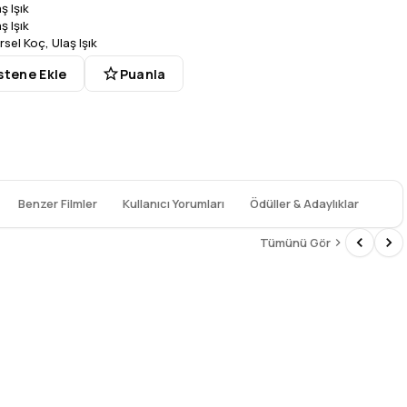
ş Işık
ş Işık
rsel Koç
,
Ulaş Işık
stene Ekle
Puanla
Benzer Filmler
Kullanıcı Yorumları
Ödüller & Adaylıklar
Tümünü Gör