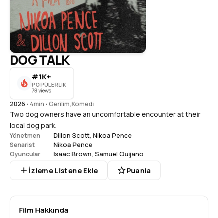
DOG TALK
#1K+
POPÜLERLIK
78 views
2026
•
4min
•
Gerilim
,
Komedi
Two dog owners have an uncomfortable encounter at their
local dog park.
Dillon Scott
,
Nikoa Pence
Yönetmen
Nikoa Pence
Senarist
Isaac Brown
,
Samuel Quijano
Oyuncular
İzleme Listene Ekle
Puanla
Film Hakkında