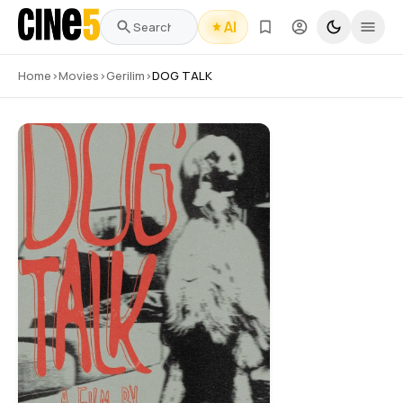
AI
Home
›
Movies
›
Gerilim
›
DOG TALK