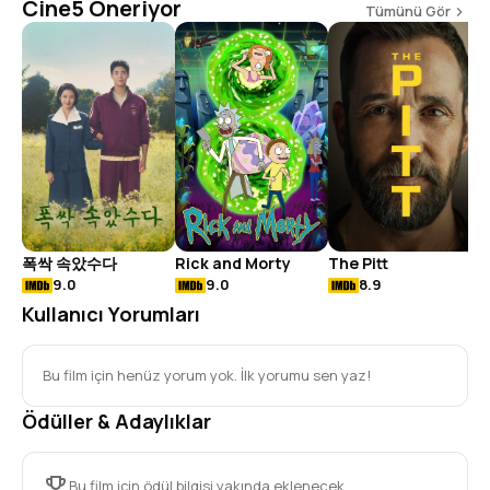
Cine5 Öneriyor
Tümünü Gör
폭싹 속았수다
Rick and Morty
The Pitt
9.0
9.0
8.9
Kullanıcı Yorumları
Bu film için henüz yorum yok. İlk yorumu sen yaz!
Ödüller & Adaylıklar
Bu film için ödül bilgisi yakında eklenecek.