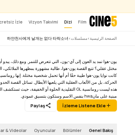
cretsiz İzle
Vizyon Takvimi
Dizi
Film
게 날개는 없다 타락소녀
الصفحة الرئيسية
›
مسلسلات
›
하얀천사에게 날개는 없다 타락소녀
1 Bölüm
1 Sezon
Tamamlandı
–
2026
يون-هوا تمد يد العون إلى آي-يون، التي تتعرض للتنمر. ومع ذلك، يبدو
مختل عقلي؟ تتبع القصة يون-هوا، طالبة مشهورة بمظهرها الملائكي، ال
كانت نوايا يون-هوا طيبة حقًا أم أنها تحمل شخصية مختلة. إنها رومان
الحركة، بل من الألعاب العقلية التي يلعبها الأبطال. تسائل القصة ال
هذه ليست رومانسية GL التقليدية الحلوة أو الخفيفة،
مبنية على مانhwa بنفس الاسم وستكون بتنسيق عمودي.
Paylaş
İzleme Listene Ekle
ar & Videolar
Oyuncular
Bölümler
Genel Bakış