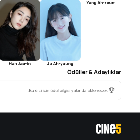
Yang Ah-reum
Jo Ah-young
Han Jae-in
Ödüller & Adaylıklar
Bu dizi için ödül bilgisi yakında eklenecek.