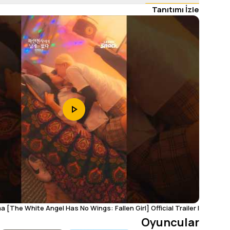
Tanıtımı İzle
 [The White Angel Has No Wings: Fallen Girl] Official Trailer |
Lezhin Snack
Oyuncular