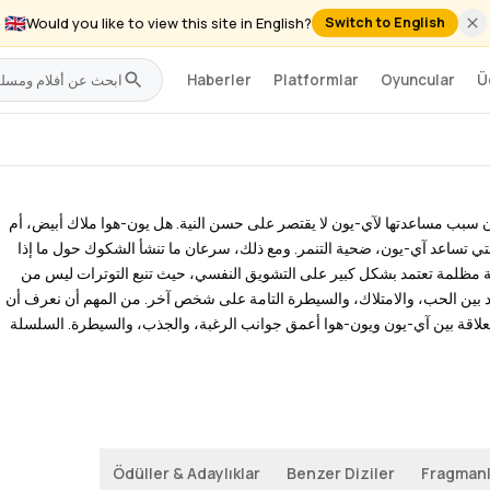
🇬🇧
Would you like to view this site in English?
Switch to English
Haberler
Platformlar
Oyuncular
Ü
하얀천사에
 أن سبب مساعدتها لآي-يون لا يقتصر على حسن النية. هل يون-هوا ملاك أبيض، أم
تي تساعد آي-يون، ضحية التنمر. ومع ذلك، سرعان ما تنشأ الشكوك حول ما إذا
Fragmanı İzle
سية مظلمة تعتمد بشكل كبير على التشويق النفسي، حيث تنبع التوترات ليس من
حدود بين الحب، والامتلاك، والسيطرة التامة على شخص آخر. من المهم أن نعرف أن
 حيث تستكشف العلاقة بين آي-يون ويون-هوا أعمق جوانب الرغبة، والجذب، والسيطرة. السلسلة
Ödüller & Adaylıklar
Benzer Diziler
Fragmanl