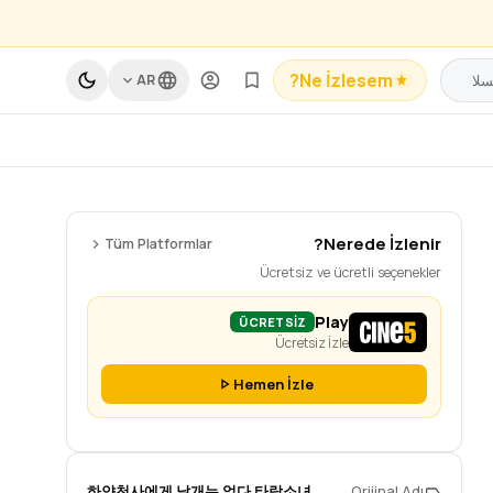
Ne İzlesem?
AR
Nerede İzlenir?
Tüm Platformlar
Ücretsiz ve ücretli seçenekler
Play
ÜCRETSİZ
Ücretsiz İzle
Hemen İzle
하얀천사에게 날개는 없다 타락소녀
Orijinal Adı