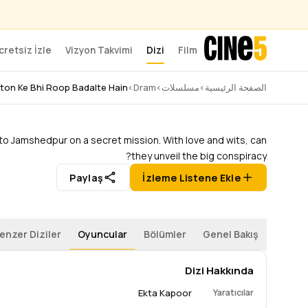
cretsiz İzle
Vizyon Takvimi
Dizi
Film
e Bhi Roop Badalte Hain
الصفحة الرئيسية
›
مسلسلات
›
Dram
›
hton Ke Bhi Roop Badalte Hain
Dram
136 Bölüm
1 Sezon
Devam Ediyor
–
2026
to Jamshedpur on a secret mission. With love and wits, can
they unveil the big conspiracy?
Paylaş
İzleme Listene Ekle
enzer Diziler
Oyuncular
Bölümler
Genel Bakış
Dizi Hakkında
Ekta Kapoor
Yaratıcılar