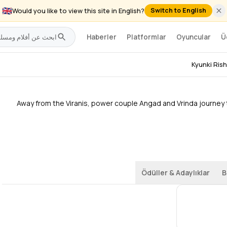
🇬🇧
Would you like to view this site in English?
Switch to English
Haberler
Platformlar
Oyuncular
Ü
Kyunki Rishton K
Kyunki Ris
Away from the Viranis, power couple Angad and Vrinda journey 
Ödüller & Adaylıklar
B