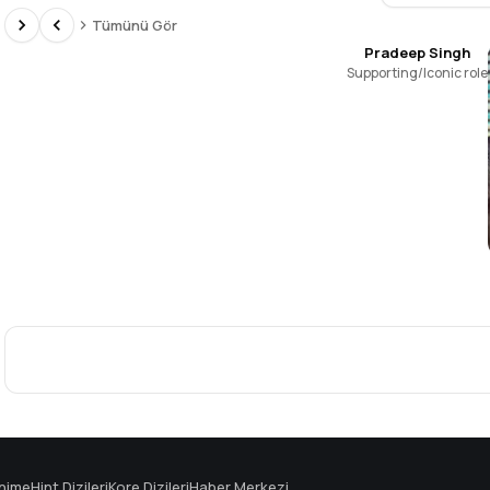
Tümünü Gör
Pradeep Singh
Supporting/Iconic role
Toor
nime
Hint Dizileri
Kore Dizileri
Haber Merkezi