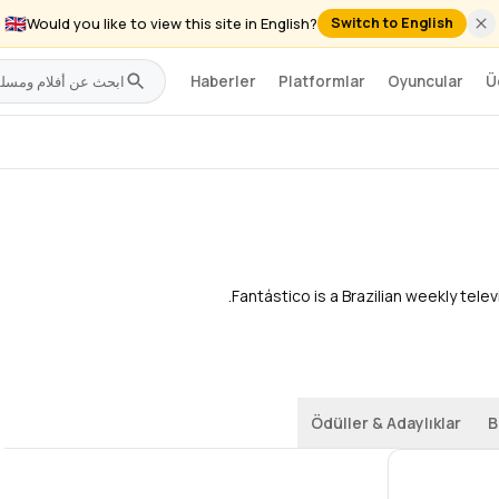
🇬🇧
Would you like to view this site in English?
Switch to English
Haberler
Platformlar
Oyuncular
Ü
Haber
,
Belgesel
Fantástico is a Brazilian weekly te
Ödüller & Adaylıklar
B