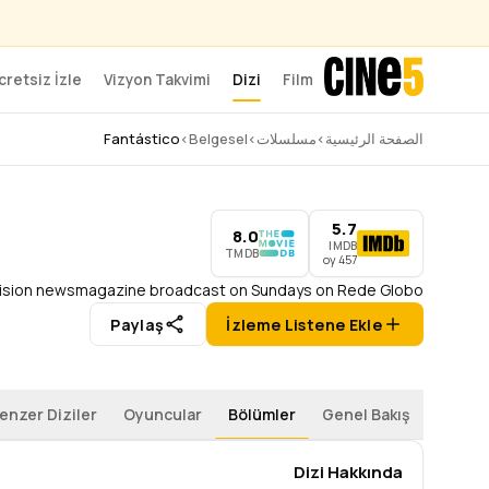
cretsiz İzle
Vizyon Takvimi
Dizi
Film
Fantástico
الصفحة الرئيسية
›
مسلسلات
›
Belgesel
›
Fantástico
416 Bölüm
54 Sezon
Devam Ediyor
–
1973
5.7
oy
457
IMDB
5.7
8.0
IMDB
TMDB
457 oy
levision newsmagazine broadcast on Sundays on Rede Globo.
Paylaş
İzleme Listene Ekle
enzer Diziler
Oyuncular
Bölümler
Genel Bakış
Dizi Hakkında