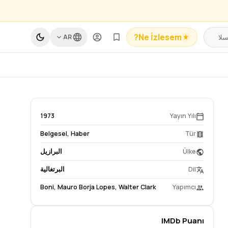
Ne İzlesem?
AR
1973
Yayın Yılı
Belgesel
,
Haber
Tür
Ülke
البرازيل
Dil
البرتغالية
Boni
,
Mauro Borja Lopes
,
Walter Clark
Yapımcı
IMDb Puanı