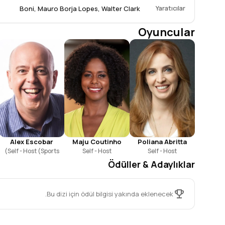
Boni
,
Mauro Borja Lopes
,
Walter Clark
Yaratıcılar
Oyuncular
Poliana Abritta
Maju Coutinho
Alex Escobar
Self - Host
Self - Host
Self - Host (Sports)
Ödüller & Adaylıklar
Bu dizi için ödül bilgisi yakında eklenecek.