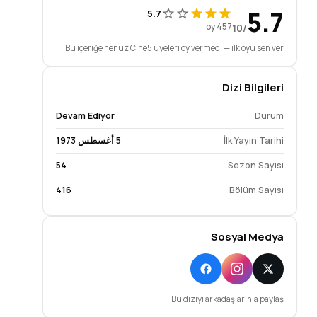
5.7
5.7
457 oy
/10
Bu içeriğe henüz Cine5 üyeleri oy vermedi — ilk oyu sen ver!
Dizi Bilgileri
Devam Ediyor
Durum
İlk Yayın Tarihi
5 أغسطس 1973
54
Sezon Sayısı
416
Bölüm Sayısı
Sosyal Medya
Bu diziyi arkadaşlarınla paylaş