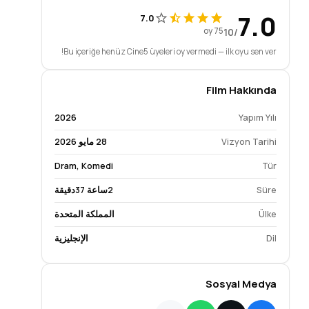
7.0
7.0
75 oy
/10
Bu içeriğe henüz Cine5 üyeleri oy vermedi — ilk oyu sen ver!
Film Hakkında
2026
Yapım Yılı
Vizyon Tarihi
28 مايو 2026
Dram
,
Komedi
Tür
Süre
2ساعة 37دقيقة
Ülke
المملكة المتحدة
Dil
الإنجليزية
Sosyal Medya