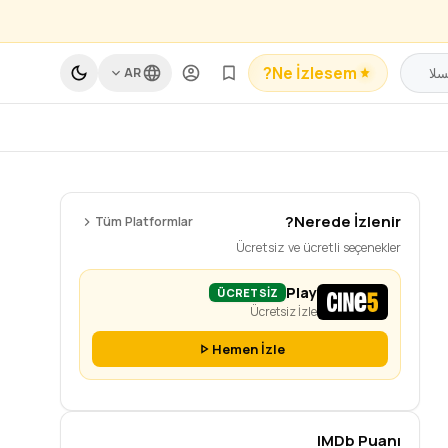
Ne İzlesem?
AR
Nerede İzlenir?
Tüm Platformlar
Ücretsiz ve ücretli seçenekler
Play
ÜCRETSİZ
Ücretsiz İzle
Hemen İzle
IMDb Puanı