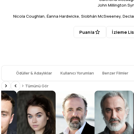
John Millington Sy
Nicola Coughlan
,
Éanna Hardwicke
,
Siobhán McSweeney
,
Decla
Puanla
İzleme Li
Ödüller & Adaylıklar
Kullanıcı Yorumları
Benzer Filmler
Tümünü Gör