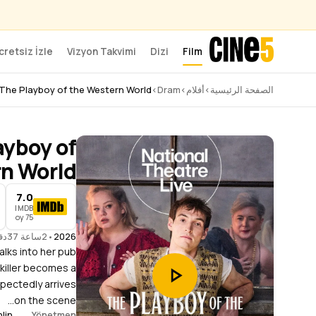
cretsiz İzle
Vizyon Takvimi
Dizi
Film
الصفحة الرئيسية
›
أفلام
›
Dram
›
 The Playboy of the Western World
ayboy of
rn World
7.0
IMDB
75 oy
2026
•
2ساعة 37دقيقة
lks into her pub
 killer becomes a
xpectedly arrives
on the scene...
lin
Yönetmen