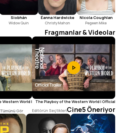
Siobhán
Nicola Coughlan
Éanna Hardwicke
McSweeney
Widow Quin
Pegeen Mike
Christy Mahon
Fragmanlar & Videolar
e Western World |
The Playboy of the Western World | Official
 National Theatre
Trailer | National Theatre
Cine5 Öneriyor
Editörün Seçtikleri
Tümünü Gör