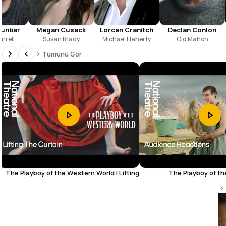
Dunbar
Megan Cusack
Lorcan Cranitch
Declan Conlon
rrell
Susan Brady
Michael Flaherty
Old Mahon
Tümünü Gör
The Playboy of the Western World | Lifting
The Playboy of th
the Curtain | National Theatre
Audience Reactions |
The Godfather
9.2