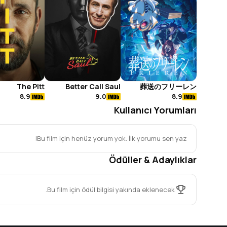
The Pitt
Better Call Saul
葬送のフリーレン
8.9
9.0
8.9
Kullanıcı Yorumları
Bu film için henüz yorum yok. İlk yorumu sen yaz!
Ödüller & Adaylıklar
Bu film için ödül bilgisi yakında eklenecek.