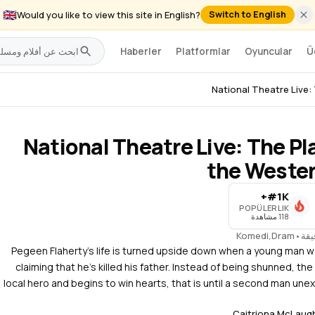
🇬🇧
Would you like to view this site in English?
Switch to English
Haberler
Platformlar
Oyuncular
Ü
National Theatre Live:
National Theatre Live: The Pl
the Weste
#1K+
POPÜLERLIK
118 مشاهدة
Komedi
,
Dram
•
Pegeen Flaherty’s life is turned upside down when a young man wa
claiming that he’s killed his father. Instead of being shunned, the
local hero and begins to win hearts, that is until a second man une
Caitriona McLaugh