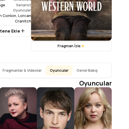
nge
Senarist
Oyuncular
n Conlon
,
Lorcan
Cranitch
stene Ekle
Fragman İzle
Fragmanlar & Videolar
Oyuncular
Genel Bakış
Oyuncular